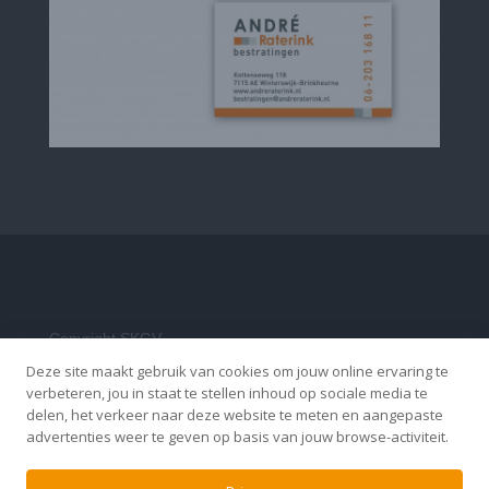
Copyright SKGV
Deze site maakt gebruik van cookies om jouw online ervaring te
verbeteren, jou in staat te stellen inhoud op sociale media te
Privacybeleid
delen, het verkeer naar deze website te meten en aangepaste
advertenties weer te geven op basis van jouw browse-activiteit.