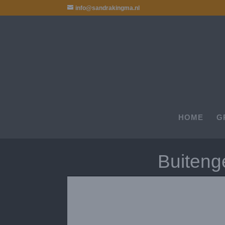
info@sandrakingma.nl
HOME
G
Buiteng