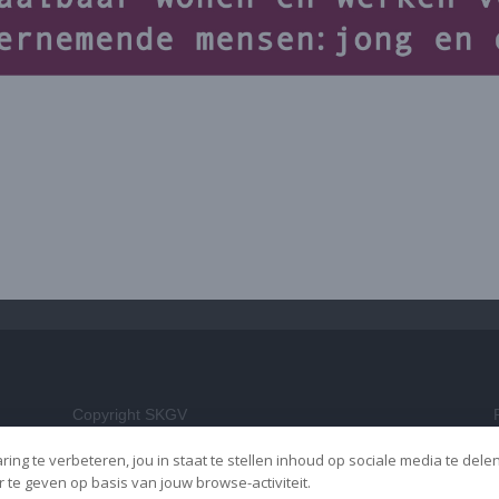
Copyright SKGV
ing te verbeteren, jou in staat te stellen inhoud op sociale media te dele
te geven op basis van jouw browse-activiteit.