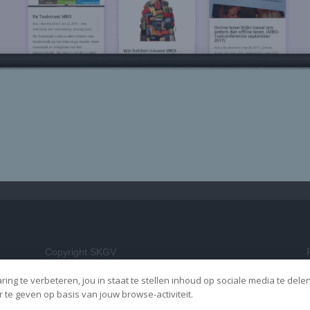
Copyright SKGV
ing te verbeteren, jou in staat te stellen inhoud op sociale media te dele
te geven op basis van jouw browse-activiteit.