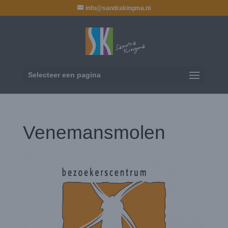
info@sandrakingma.nl
Selecteer een pagina
Venemansmolen