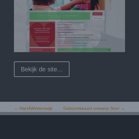
Bekijk de site...
←
Hart4Winterswijk
Geboortekaart ontwerp Snor
→