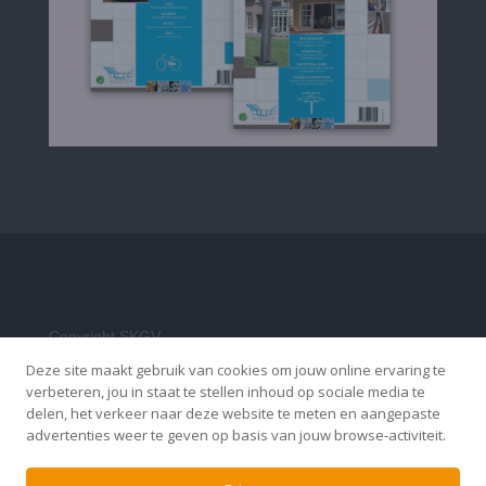
Copyright SKGV
Deze site maakt gebruik van cookies om jouw online ervaring te
verbeteren, jou in staat te stellen inhoud op sociale media te
Privacybeleid
delen, het verkeer naar deze website te meten en aangepaste
advertenties weer te geven op basis van jouw browse-activiteit.